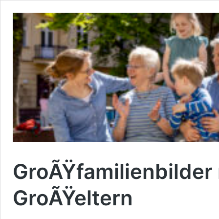
GroÃŸfamilienbilder 
GroÃŸeltern