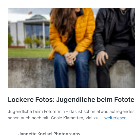
Lockere Fotos: Jugendliche beim Fotot
Jugendliche beim Fototermin – das ist schon etwas aufregendes.
Lockere
schon auch noch mit. Coole Klamotten, viel zu …
weiterlesen
Fotos:
Jugendliche
Jannette Kneisel Photography