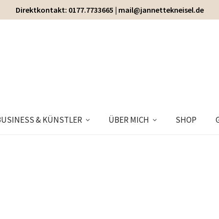
Direktkontakt: 0177.7733665 | mail@jannettekneisel.de
BUSINESS & KÜNSTLER
ÜBER MICH
SHOP