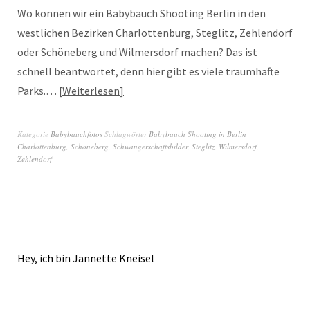
Wo können wir ein Babybauch Shooting Berlin in den
westlichen Bezirken Charlottenburg, Steglitz, Zehlendorf
oder Schöneberg und Wilmersdorf machen? Das ist
schnell beantwortet, denn hier gibt es viele traumhafte
Parks.…
Weiterlesen
Kategorie
Babybauchfotos
Schlagwörter
Babybauch Shooting in Berlin
Charlottenburg
,
Schöneberg
,
Schwangerschaftsbilder
,
Steglitz
,
Wilmersdorf
,
Zehlendorf
Hey, ich bin Jannette Kneisel