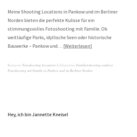
Meine Shooting Locations in Pankow und im Berliner
Norden bieten die perfekte Kulisse für ein
stimmungsvolles Fotoshooting mit Familie. Ob
weitläufige Parks, idyllische Seen oder historische
Bauwerke – Pankow und…
Weiterlesen
Kategorie
Fotoshooting Locations
Schlagwörter
Familienshooting outdoor
,
Fotoshooting mit Familie in Pankow und im Berliner Norden
Hey, ich bin Jannette Kneisel