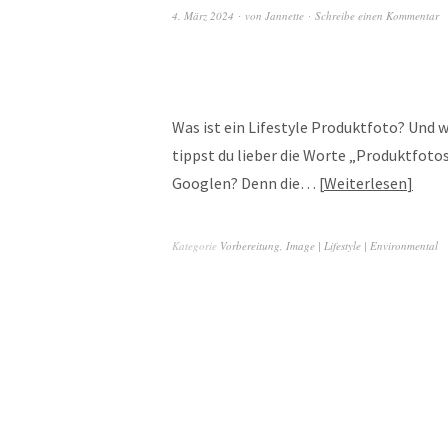
4. März 2024
von
Jannette
Schreibe einen Kommentar
Was ist ein Lifestyle Produktfoto? Und 
tippst du lieber die Worte „Produktfoto
Googlen? Denn die…
Weiterlesen
Kategorie
Vorbereitung
,
Image | Lifestyle | Environmental