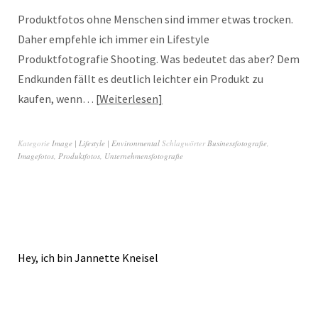
Produktfotos ohne Menschen sind immer etwas trocken.
Daher empfehle ich immer ein Lifestyle
Produktfotografie Shooting. Was bedeutet das aber? Dem
Endkunden fällt es deutlich leichter ein Produkt zu
kaufen, wenn…
Weiterlesen
Kategorie
Image | Lifestyle | Environmental
Schlagwörter
Businessfotografie
,
Imagefotos
,
Produktfotos
,
Unternehmensfotografie
Hey, ich bin Jannette Kneisel