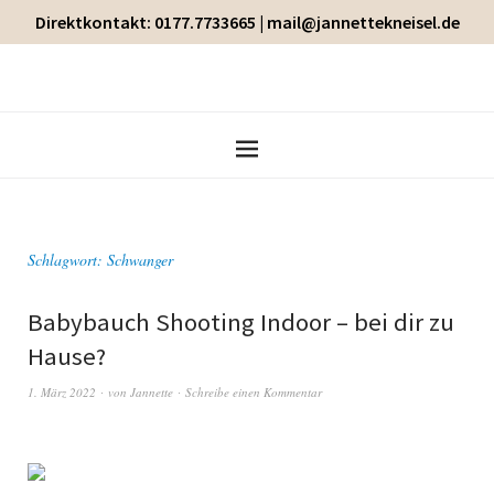
Direktkontakt: 0177.7733665 | mail@jannettekneisel.de
Schlagwort:
Schwanger
Babybauch Shooting Indoor – bei dir zu
Hause?
1. März 2022
von
Jannette
Schreibe einen Kommentar