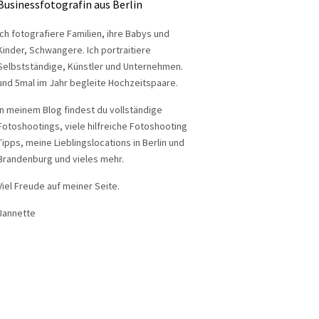
Businessfotografin aus Berlin
Ich fotografiere Familien, ihre Babys und
Kinder, Schwangere. Ich portraitiere
Selbstständige, Künstler und Unternehmen.
und 5mal im Jahr begleite Hochzeitspaare.
In meinem Blog findest du vollständige
Fotoshootings, viele hilfreiche Fotoshooting
Tipps, meine Lieblingslocations in Berlin und
Brandenburg und vieles mehr.
Viel Freude auf meiner Seite.
Jannette