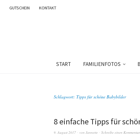
GUTSCHEIN
KONTAKT
START
FAMILIENFOTOS
Schlagwort:
Tipps für schöne Babybilder
8 einfache Tipps für sch
9. August 2017
von
Jannette
Schreibe einen Kommentar