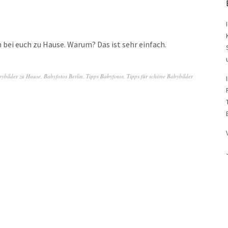
 bei euch zu Hause. Warum? Das ist sehr einfach.
ybilder zu Hause
,
Babyfotos Berlin
,
Tipps Babyfotos
,
Tipps für schöne Babybilder