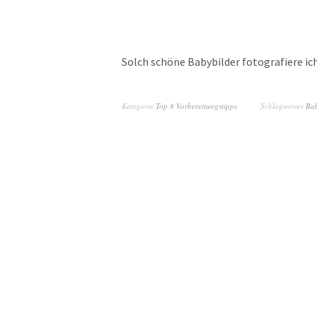
Solch schöne Babybilder fotografiere ich
Kategorie
Top 8 Vorbereitungstipps
Schlagwörter
Bab