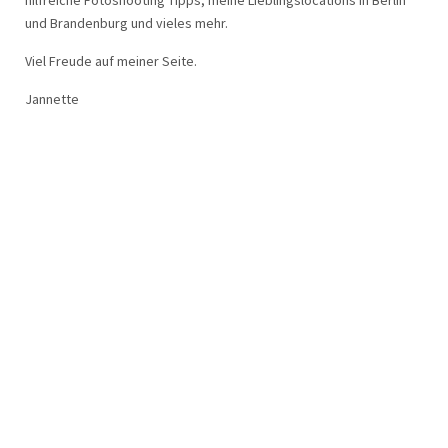
hilfreiche Fotoshooting Tipps, meine Lieblingslocations in Berlin
und Brandenburg und vieles mehr.
Viel Freude auf meiner Seite.
Jannette