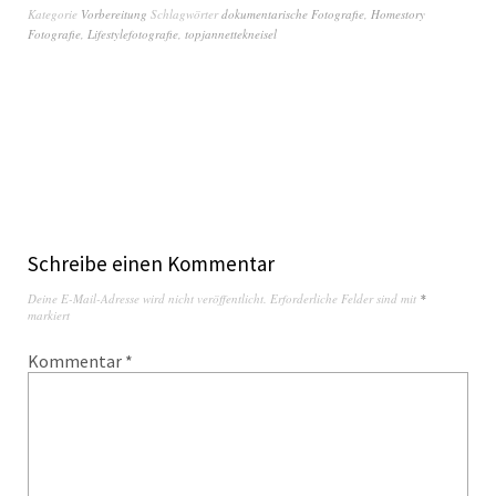
Kategorie
Vorbereitung
Schlagwörter
dokumentarische Fotografie
,
Homestory
Fotografie
,
Lifestylefotografie
,
topjannettekneisel
Schreibe einen Kommentar
Deine E-Mail-Adresse wird nicht veröffentlicht.
Erforderliche Felder sind mit
*
markiert
Kommentar
*