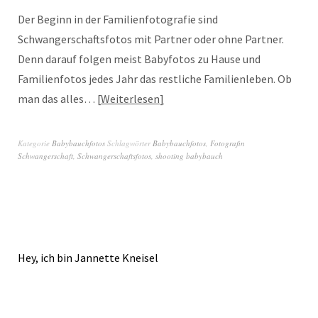
Der Beginn in der Familienfotografie sind
Schwangerschaftsfotos mit Partner oder ohne Partner.
Denn darauf folgen meist Babyfotos zu Hause und
Familienfotos jedes Jahr das restliche Familienleben. Ob
man das alles…
Weiterlesen
Kategorie
Babybauchfotos
Schlagwörter
Babybauchfotos
,
Fotografin
Schwangerschaft
,
Schwangerschaftsfotos
,
shooting babybauch
Hey, ich bin Jannette Kneisel