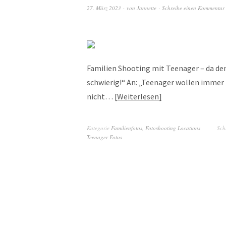
27. März 2023
von
Jannette
Schreibe einen Kommentar
Familien Shooting mit Teenager – da de
schwierig!“ An: „Teenager wollen immer 
nicht…
Weiterlesen
Kategorie
Familienfotos
,
Fotoshooting Locations
Sch
Teenager Fotos