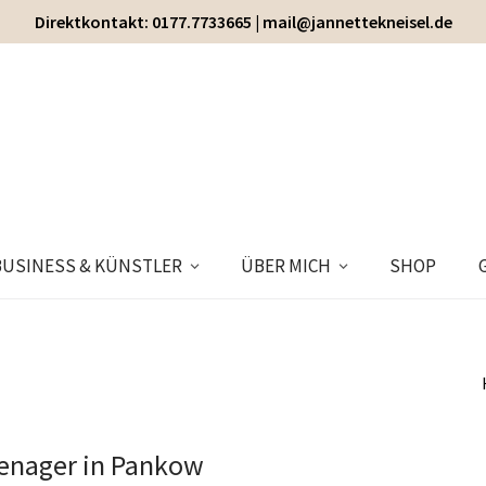
Direktkontakt: 0177.7733665 | mail@jannettekneisel.de
BUSINESS & KÜNSTLER
ÜBER MICH
SHOP
eenager in Pankow