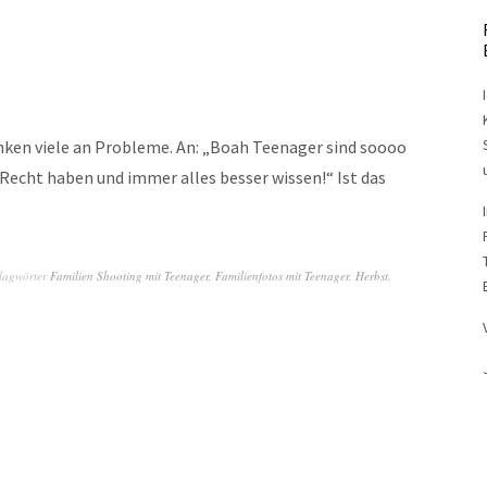
nken viele an Probleme. An: „Boah Teenager sind soooo
Recht haben und immer alles besser wissen!“ Ist das
lagwörter
Familien Shooting mit Teenager
,
Familienfotos mit Teenager
,
Herbst
,