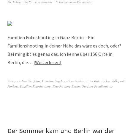
26. Februar 2025
von
Jannette
Schreibe einen Kommentar
Familien Fotoshooting in Ganz Berlin – Ein
Familienshooting in deiner Nähe das wäre es doch, oder?
Bei mir gibt es genau das. Ich kenne über 156 Orte in
Berlin, die…
Weiterlesen
Kategorie
Familienfotos
,
Fotoshooting Locations
Schlagwörter
Botanischer Volkspark
Pankow
,
Familien Fotoshooting
,
Fotoshooting Berlin
,
Outdoor Familienfotos
Der Sommer kam und Berlin war der