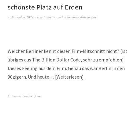
schönste Platz auf Erden
3. November 2024
von
Jannette
Schreibe einen Kommentar
Welcher Berliner kennt diesen Film-Mitschnitt nicht? (ist
übriges aus The Billion Dollar Code, sehr zu empfehlen)
Dieses Feeling aus dem Film. Genau das war Berlin in den
90zigern. Und heute…
Weiterlesen
Kategorie
Familienfotos