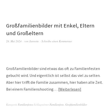
Großfamilienbilder mit Enkel, Eltern
und Großeltern
28. Mai 2024
von
Jannette
Schreibe einen Kommentar
Großfamilienbilder sind etwas das oft zu Familienfesten
gebucht wird. Und eigentlich ist selbst das viel zu selten.
Aber hier trifft die Familie zusammen, hier haben alle Zeit.
Bei einem Familienshooting…
Weiterlesen
Kategorie
Familienfotos
Schlagwörter
Familienfoto
,
Großfamilienbilder