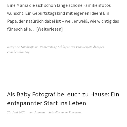
Eine Mama die sich schon lange schöne Familienfotos
wünscht. Ein Geburtstagskind mit eigenen Ideen! Ein
Papa, der natürlich dabei ist – weil er weiß, wie wichtig das
für euch alle…
Weiterlesen
Kategorie
Familienfotos
,
Vorbereitung
Schlagwörter
Familienfoto draußen
,
Familienshooting
Als Baby Fotograf bei euch zu Hause: Ein
entspannter Start ins Leben
20. Juni 2025
von
Jannette
Schreibe einen Kommentar