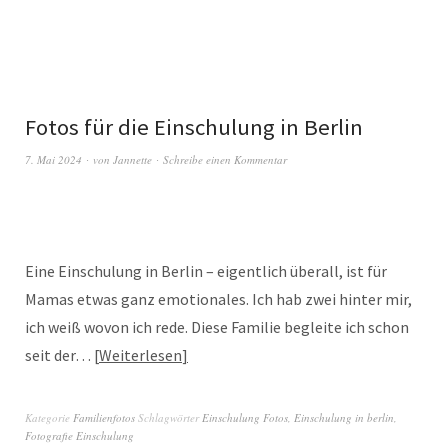
Fotos für die Einschulung in Berlin
7. Mai 2024
von
Jannette
Schreibe einen Kommentar
Eine Einschulung in Berlin – eigentlich überall, ist für
Mamas etwas ganz emotionales. Ich hab zwei hinter mir,
ich weiß wovon ich rede. Diese Familie begleite ich schon
seit der…
Weiterlesen
Kategorie
Familienfotos
Schlagwörter
Einschulung Fotos
,
Einschulung in berlin
,
Fotografie Einschulung