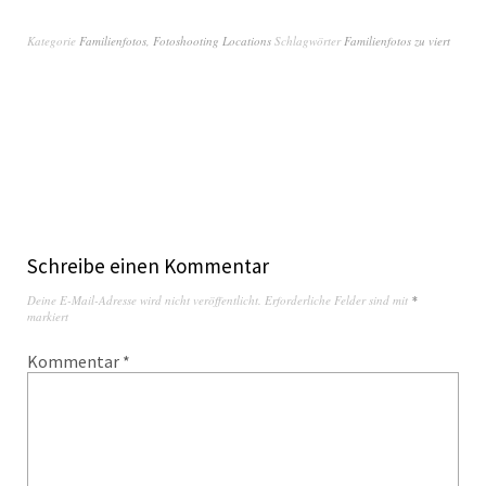
Kategorie
Familienfotos
,
Fotoshooting Locations
Schlagwörter
Familienfotos zu viert
Schreibe einen Kommentar
Deine E-Mail-Adresse wird nicht veröffentlicht.
Erforderliche Felder sind mit
*
markiert
Kommentar
*